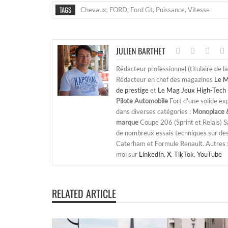
TAGS
Chevaux
,
FORD
,
Ford Gt
,
Puissance
,
Vitesse
JULIEN BARTHET
Rédacteur professionnel (titulaire de l
Rédacteur en chef des magazines
Le M
de prestige
et
Le Mag Jeux High-Tech 
Pilote Automobile
Fort d'une solide ex
dans diverses catégories :
Monoplace &
marque
Coupe 206 (Sprint et Relais) 
de nombreux essais techniques sur de
Caterham et Formule Renault. Autres : j
moi sur
LinkedIn
,
X
,
TikTok
,
YouTube
RELATED ARTICLE