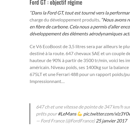
Ford GT : objectif régime
“Dans la Ford GT, tout est tourné vers la performan
charge du développement produits
. “Nous avons ré
en fibre de carbone. Cela nous a permis d’aller enc
développement des éléments aérodynamiques actif
Ce V6 EcoBoost de 3,5 litres sera par ailleurs le p
destiné à la route. 647 chevaux SAE et un couple d
hauteur de 90% à partir de 3500 tr/min, voici les 
américain. Niveau poids, ses 1400kg sur la balanc
675LT et une Ferrari 488 pour un rapport poids/pui
Impressionnant…
647 ch et une vitesse de pointe de 347 km/h sur
prêts pour
#LeMans
pic.twitter.com/xlz3Y
— Ford France (@FordFrance)
25 janvier 2017