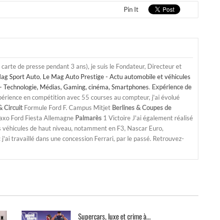
Pin It
a carte de presse pendant 3 ans), je suis le Fondateur, Directeur et
ag Sport Auto
,
Le Mag Auto Prestige - Actu automobile et véhicules
- Technologie, Médias, Gaming, cinéma, Smartphones
.
Expérience de
périence en compétition avec 55 courses au compteur, j'ai évolué
 Circuit
Formule Ford F. Campus Mitjet
Berlines & Coupes de
Saxo Ford Fiesta Allemagne
Palmarès
1 Victoire J'ai également réalisé
s véhicules de haut niveau, notamment en F3, Nascar Euro,
'ai travaillé dans une concession Ferrari, par le passé. Retrouvez-
Supercars, luxe et crime à...