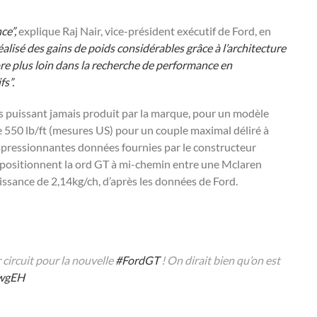
ce”,
explique Raj Nair, vice-président exécutif de
Ford
, en
alisé des gains de poids considérables grâce à l’architecture
ore plus loin dans la recherche de performance en
s”.
lus puissant jamais produit par la marque, pour un modèle
e 550 lb/ft (mesures US) pour un couple maximal déliré à
impressionnantes données fournies par le constructeur
e positionnent la ord GT à mi-chemin entre une Mclaren
ssance de 2,14kg/ch, d’après les données de Ford.
 circuit pour la nouvelle
#FordGT
! On dirait bien qu’on est
0wgEH