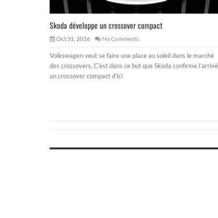
Skoda développe un crossover compact
Oct 31, 2016
No Comments
Volkswagen veut se faire une place au soleil dans le marché
des crossovers. C’est dans ce but que Skoda confirme l’arriv
un crossover compact d’ici