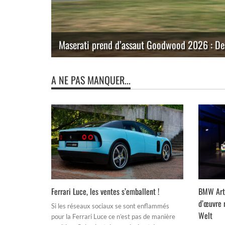
gamme
Maserati : L’art du Grand Tourisme réinventé 
A NE PAS MANQUER...
Ferrari Luce, les ventes s’emballent !
BMW Art 
d’œuvre 
Si les réseaux sociaux se sont enflammés
Welt
pour la Ferrari Luce ce n’est pas de manière