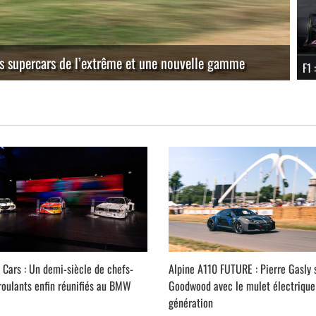
pour le Centenaire du Trident
Po
ACTUALITÉS
F1 
Cars : Un demi-siècle de chefs-
Alpine A110 FUTURE : Pierre Gasly
roulants enfin réunifiés au BMW
Goodwood avec le mulet électrique
génération