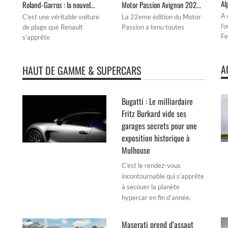
Al
Roland-Garros : la nouvel...
Motor Passion Avignon 202...
A 
C’est une véritable voiture
La 22eme édition du Motor
l’
de plage que Renault
Passion a tenu toutes
Fe
s’apprête
A
HAUT DE GAMME & SUPERCARS
Bugatti : Le milliardaire
Fritz Burkard vide ses
garages secrets pour une
exposition historique à
Mulhouse
C’est le rendez-vous
incontournable qui s’apprête
à secouer la planète
hypercar en fin d’année.
Maserati prend d’assaut