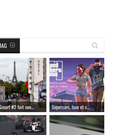
MAG
Smart #2 fait son...
Supercars, luxe et c...