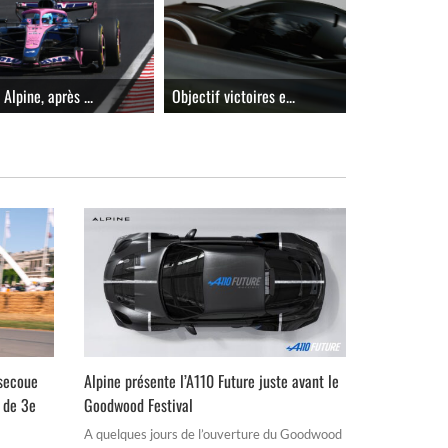
rsche transforme ses modèles en personnages de Toy Story
: Alpine, après ...
Objectif victoires e...
 secoue
Alpine présente l’A110 Future juste avant le
 de 3e
Goodwood Festival
A quelques jours de l’ouverture du Goodwood