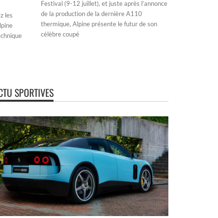
Festival (9-12 juillet), et juste après l’annonce
de la production de la dernière A110
z les
thermique, Alpine présente le futur de son
lpine
célèbre coupé
echnique
CTU SPORTIVES