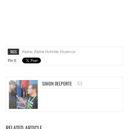
TAGS
Alpine
,
Alpine Hybride
,
Hypercar
Pin It
SIMON DELPORTE
RELATED ARTICLE