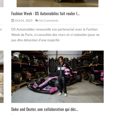
Fashion Week : DS Automobiles fait rouler l...
Oct 01, 2025
No Comments
er
DS Automobiles renouvelle son partenariat avec la Fashion
Week de Paris, si convoitée des stars et si redoutée (pour ne
pas dire détestée) d’une majorité
Duke and Dexter, une collaboration qui déc...