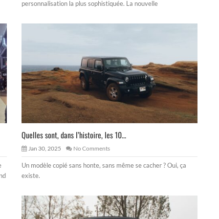
personnalisation la plus sophistiquée. La nouvelle
Quelles sont, dans l’histoire, les 10...
Jan 30, 2025
No Comments
e
Un modèle copié sans honte, sans même se cacher ? Oui, ça
and
existe.