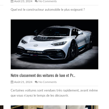
Août 23, 2024
No Comments
Quel est le constructeur automobile le plus exigeant ?
Notre classement des voitures de luxe et Pr...
Août 21, 2024
No Comments
Certaines voitures sont vendues très rapidement, avant même
que vous n’ayez le temps de les découvrir.