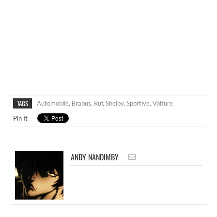
TAGS
Automobile
,
Brabus
,
Ruf
,
Shelby
,
Sportive
,
Voiture
Pin It
ANDY NANDIMBY