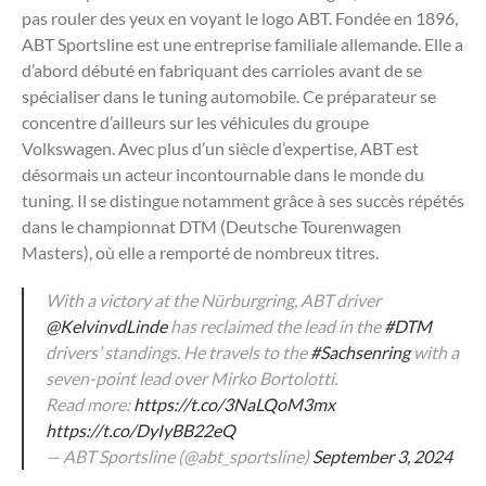
pas rouler des yeux en voyant le logo ABT. Fondée en 1896,
ABT Sportsline est une entreprise familiale allemande. Elle a
d’abord débuté en fabriquant des carrioles avant de se
spécialiser dans le tuning automobile. Ce préparateur se
concentre d’ailleurs sur les véhicules du groupe
Volkswagen. Avec plus d’un siècle d’expertise, ABT est
désormais un acteur incontournable dans le monde du
tuning. Il se distingue notamment grâce à ses succès répétés
dans le championnat DTM (Deutsche Tourenwagen
Masters), où elle a remporté de nombreux titres.
With a victory at the Nürburgring, ABT driver
@KelvinvdLinde
has reclaimed the lead in the
#DTM
drivers’ standings. He travels to the
#Sachsenring
with a
seven-point lead over Mirko Bortolotti.
Read more:
https://t.co/3NaLQoM3mx
https://t.co/DyIyBB22eQ
— ABT Sportsline (@abt_sportsline)
September 3, 2024