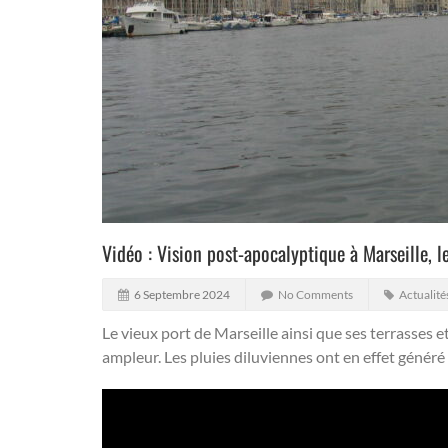
Vidéo : Vision post-apocalyptique à Marseille, le
6 Septembre 2024
No Comments
Actualité
Le vieux port de Marseille ainsi que ses terrasses e
ampleur.
Les pluies diluviennes ont en effet généré 