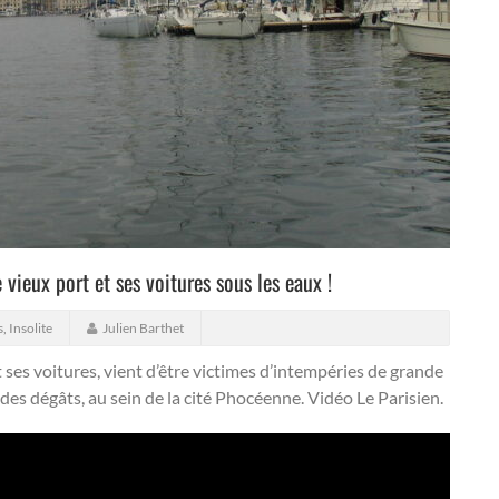
 vieux port et ses voitures sous les eaux !
s
,
Insolite
Julien Barthet
t ses voitures, vient d’être victimes d’intempéries de grande
des dégâts, au sein de la cité Phocéenne. Vidéo Le Parisien.