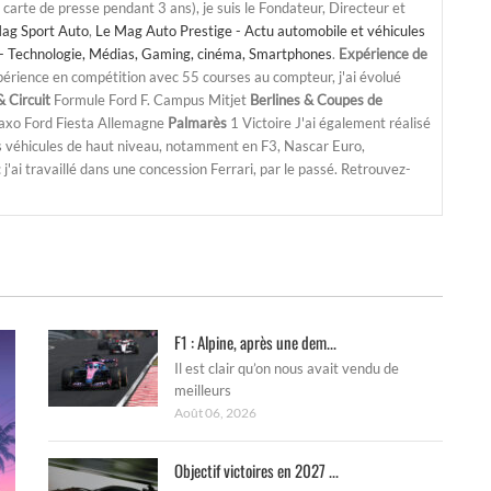
a carte de presse pendant 3 ans), je suis le Fondateur, Directeur et
ag Sport Auto
,
Le Mag Auto Prestige - Actu automobile et véhicules
- Technologie, Médias, Gaming, cinéma, Smartphones
.
Expérience de
périence en compétition avec 55 courses au compteur, j'ai évolué
 Circuit
Formule Ford F. Campus Mitjet
Berlines & Coupes de
Saxo Ford Fiesta Allemagne
Palmarès
1 Victoire J'ai également réalisé
s véhicules de haut niveau, notamment en F3, Nascar Euro,
'ai travaillé dans une concession Ferrari, par le passé. Retrouvez-
F1 : Alpine, après une dem...
Il est clair qu’on nous avait vendu de
meilleurs
Août 06, 2026
Objectif victoires en 2027 ...