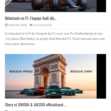
Débutante en F1, l’équipe Audi déj...
Août 03, 2026
No Comments
En bouclant le G.P de Hongrie de F1 avec une 9e (Hulkenberg) et une
11e place (Bortoleto), le projet Audi Revolut F1 Team bascule dans une
tout autre dimension.
Chery et OMODA & JAECOO officialisent ...