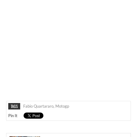
TAGS
Fabio Quartararo
,
Motogp
Pin It