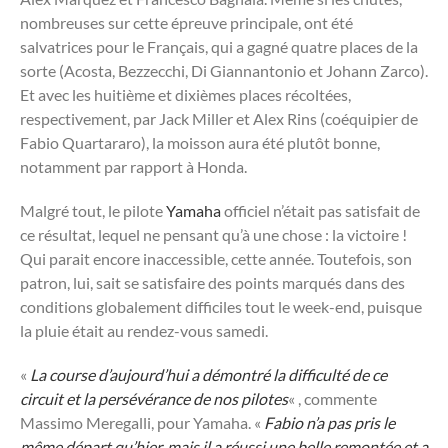
nombreuses sur cette épreuve principale, ont été
salvatrices pour le Français, qui a gagné quatre places de la
sorte (Acosta, Bezzecchi, Di Giannantonio et Johann Zarco).
Et avec les huitième et dixièmes places récoltées,
respectivement, par Jack Miller et Alex Rins (coéquipier de
Fabio Quartararo), la moisson aura été plutôt bonne,
notamment par rapport à Honda.
Malgré tout, le pilote
Yamaha
officiel n’était pas satisfait de
ce résultat, lequel ne pensant qu’à une chose : la victoire !
Qui parait encore inaccessible, cette année. Toutefois, son
patron, lui, sait se satisfaire des points marqués dans des
conditions globalement difficiles tout le week-end, puisque
la pluie était au rendez-vous samedi.
«
La course d’aujourd’hui a démontré la difficulté de ce
circuit et la persévérance de nos pilotes
« , commente
Massimo Meregalli, pour Yamaha. «
Fabio n’a pas pris le
même départ qu’hier, mais il a réussi une belle remontée et a