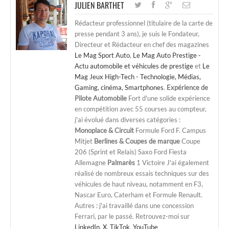
JULIEN BARTHET
Rédacteur professionnel (titulaire de la carte de
presse pendant 3 ans), je suis le Fondateur,
Directeur et Rédacteur en chef des magazines
Le Mag Sport Auto
,
Le Mag Auto Prestige -
Actu automobile et véhicules de prestige
et
Le
Mag Jeux High-Tech - Technologie, Médias,
Gaming, cinéma, Smartphones
.
Expérience de
Pilote Automobile
Fort d'une solide expérience
en compétition avec 55 courses au compteur,
j'ai évolué dans diverses catégories :
Monoplace & Circuit
Formule Ford F. Campus
Mitjet
Berlines & Coupes de marque
Coupe
206 (Sprint et Relais) Saxo Ford Fiesta
Allemagne
Palmarès
1 Victoire J'ai également
réalisé de nombreux essais techniques sur des
véhicules de haut niveau, notamment en F3,
Nascar Euro, Caterham et Formule Renault.
Autres : j'ai travaillé dans une concession
Ferrari, par le passé. Retrouvez-moi sur
LinkedIn
,
X
,
TikTok
,
YouTube