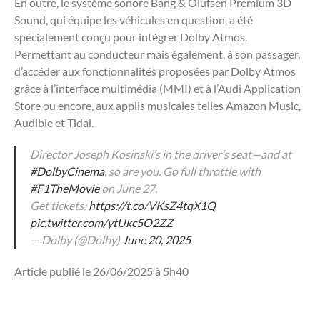
En outre, le système sonore Bang & Olufsen Premium 3D
Sound, qui équipe les véhicules en question, a été
spécialement conçu pour intégrer Dolby Atmos.
Permettant au conducteur mais également, à son passager,
d’accéder aux fonctionnalités proposées par Dolby Atmos
grâce à l’interface multimédia (MMI) et à l’Audi Application
Store ou encore, aux applis musicales telles Amazon Music,
Audible et Tidal.
Director Joseph Kosinski’s in the driver’s seat—and at
#DolbyCinema
, so are you. Go full throttle with
#F1TheMovie
on June 27.
Get tickets:
https://t.co/VKsZ4tqX1Q
pic.twitter.com/ytUkc5O2ZZ
— Dolby (@Dolby)
June 20, 2025
Article publié le 26/06/2025 à 5h40