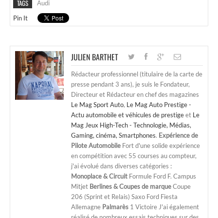
TAGS
Audi
Pin It
JULIEN BARTHET
Rédacteur professionnel (titulaire de la carte de
presse pendant 3 ans), je suis le Fondateur,
Directeur et Rédacteur en chef des magazines
Le Mag Sport Auto
,
Le Mag Auto Prestige -
Actu automobile et véhicules de prestige
et
Le
Mag Jeux High-Tech - Technologie, Médias,
Gaming, cinéma, Smartphones
.
Expérience de
Pilote Automobile
Fort d'une solide expérience
en compétition avec 55 courses au compteur,
j'ai évolué dans diverses catégories :
Monoplace & Circuit
Formule Ford F. Campus
Mitjet
Berlines & Coupes de marque
Coupe
206 (Sprint et Relais) Saxo Ford Fiesta
Allemagne
Palmarès
1 Victoire J'ai également
réalisé de nombreux essais techniques sur des