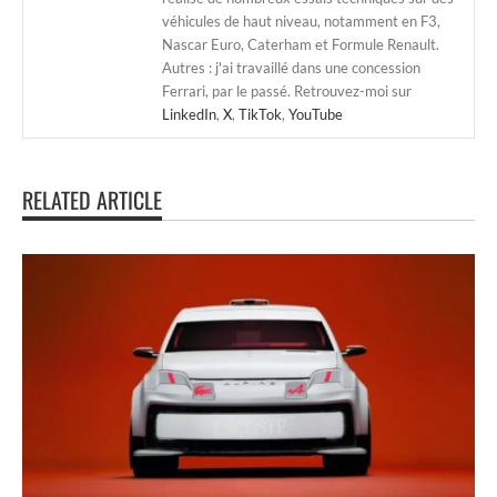
véhicules de haut niveau, notamment en F3,
Nascar Euro, Caterham et Formule Renault.
Autres : j'ai travaillé dans une concession
Ferrari, par le passé. Retrouvez-moi sur
LinkedIn
,
X
,
TikTok
,
YouTube
RELATED ARTICLE