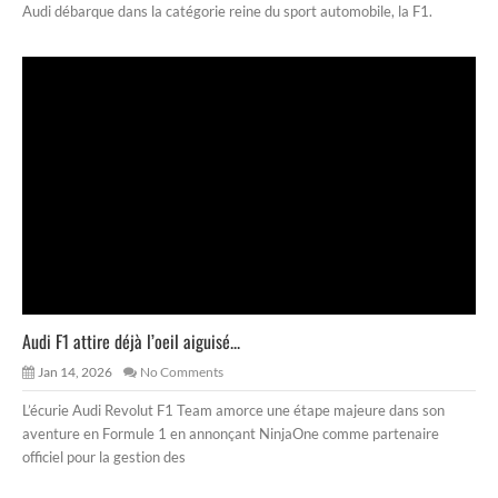
Audi débarque dans la catégorie reine du sport automobile, la F1.
Audi F1 attire déjà l’oeil aiguisé...
Jan 14, 2026
No Comments
L’écurie Audi Revolut F1 Team amorce une étape majeure dans son
aventure en Formule 1 en annonçant NinjaOne comme partenaire
officiel pour la gestion des