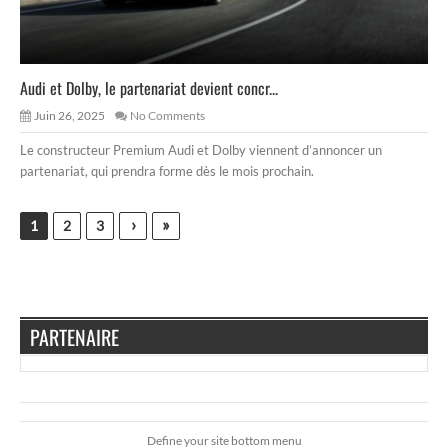
Audi et Dolby, le partenariat devient concr...
Juin 26, 2025
No Comments
Le constructeur Premium Audi et Dolby viennent d’annoncer un
partenariat, qui prendra forme dès le mois prochain.
›
»
1
2
3
PARTENAIRE
Define your site bottom menu