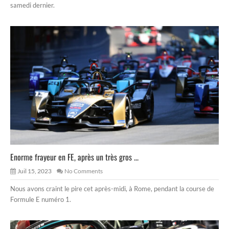
samedi dernier.
Enorme frayeur en FE, après un très gros ...
Juil 15, 2023
No Comments
Nous avons craint le pire cet après-midi, à Rome, pendant la course de
Formule E numéro 1.