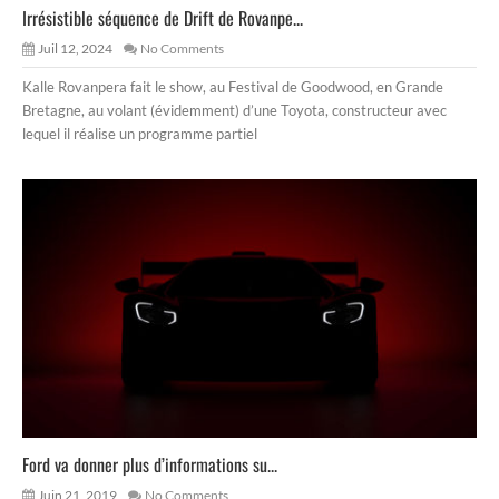
Irrésistible séquence de Drift de Rovanpe...
Juil 12, 2024
No Comments
Kalle Rovanpera fait le show, au Festival de Goodwood, en Grande
Bretagne, au volant (évidemment) d’une Toyota, constructeur avec
lequel il réalise un programme partiel
Ford va donner plus d’informations su...
Juin 21, 2019
No Comments