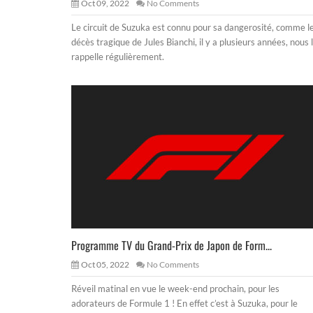
Oct 09, 2022
No Comments
Le circuit de Suzuka est connu pour sa dangerosité, comme l
décès tragique de Jules Bianchi, il y a plusieurs années, nous 
rappelle régulièrement.
Programme TV du Grand-Prix de Japon de Form...
Oct 05, 2022
No Comments
Réveil matinal en vue le week-end prochain, pour les
adorateurs de Formule 1 ! En effet c’est à Suzuka, pour le