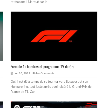
rattrapage ! Marqué par le
Formule 1 : horaires et programme TV du Gra...
Juil 26, 2022
No Comments
Oui, il est déjà temps de se tourner vers Budapest et son
Hungaroring, tout juste après avoir digéré le Grand-Prix de
France de F1. Car