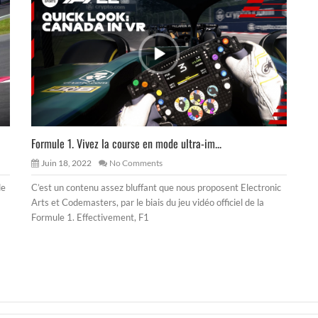
Formule 1. Vivez la course en mode ultra-im...
Juin 18, 2022
No Comments
de
C’est un contenu assez bluffant que nous proposent Electronic
Arts et Codemasters, par le biais du jeu vidéo officiel de la
Formule 1. Effectivement, F1