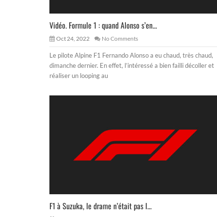
Vidéo. Formule 1 : quand Alonso s’en...
Oct 24, 2022
No Comments
Le pilote Alpine F1 Fernando Alonso a eu chaud, très chaud,
dimanche dernier. En effet, l’intéressé a bien failli décoller et
réaliser un looping au
F1 à Suzuka, le drame n’était pas l...