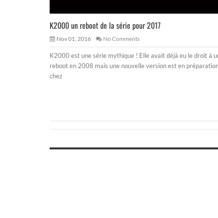
K2000 un reboot de la série pour 2017
Nov 01, 2016
No Comments
K2000 est une série mythique ! Elle avait déjà eu le droit à u
reboot en 2008 mais une nouvelle version est en préparatio
chez