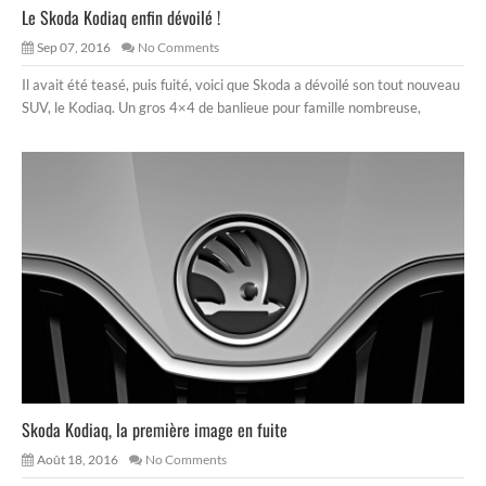
Le Skoda Kodiaq enfin dévoilé !
Sep 07, 2016
No Comments
Il avait été teasé, puis fuité, voici que Skoda a dévoilé son tout nouveau
SUV, le Kodiaq. Un gros 4×4 de banlieue pour famille nombreuse,
Skoda Kodiaq, la première image en fuite
Août 18, 2016
No Comments