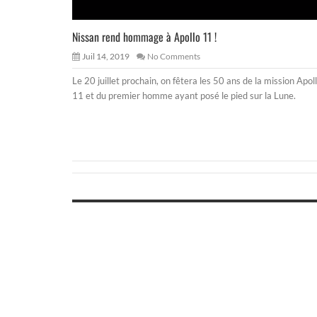
Nissan rend hommage à Apollo 11 !
Juil 14, 2019
No Comments
Le 20 juillet prochain, on fêtera les 50 ans de la mission Apol
11 et du premier homme ayant posé le pied sur la Lune.