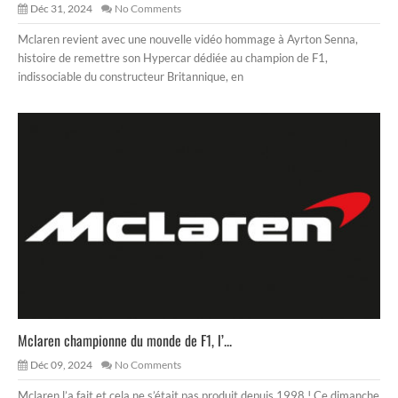
Déc 31, 2024
No Comments
Mclaren revient avec une nouvelle vidéo hommage à Ayrton Senna,
histoire de remettre son Hypercar dédiée au champion de F1,
indissociable du constructeur Britannique, en
Mclaren championne du monde de F1, l’...
Déc 09, 2024
No Comments
Mclaren l’a fait et cela ne s’était pas produit depuis 1998 ! Ce dimanche