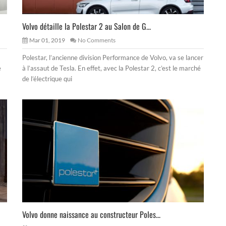
Volvo détaille la Polestar 2 au Salon de G...
Mar 01, 2019
No Comments
Polestar, l’ancienne division Performance de Volvo, va se lancer
e
à l’assaut de Tesla. En effet, avec la Polestar 2, c’est le marché
de l’électrique qui
Volvo donne naissance au constructeur Poles...