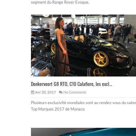
segment du Range Rover Evoque,
Donkervoort G8 RTO, C10 Calafiore, les excl...
Avr 20, 2017
No Comments
Plusieurs exclusivité mondiales sont au rendez-vous du salon
Top Marques 2017 de Monaco.