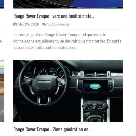
Range Rover Evoque : vers une inédite moto...
Mar 09, 2018
No Comments
Le remplaçant du Range Rover Evoque tel que nous le
ue
connaissons actuellement, ne devrait plus trop tarder. Et après
les quelques fuites côtés photos, nos
Range Rover Evoque : 2ème génération en ...