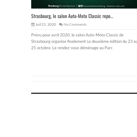
Strasbourg, le salon Auto-Moto Classic repo...
Juil 21, 2020
No Comments
Prévu pour avril 2020, le salon Auto-Moto Classic de
Strasbourg organise finalement sa deuxième édition du 23 a
25 octobre. Le rendez-vous déménage au Parc