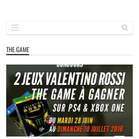
THE GAME