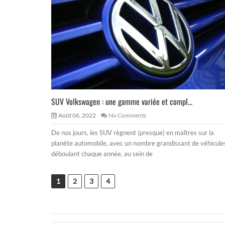
SUV Volkswagen : une gamme variée et compl...
Août 06, 2022
No Comments
De nos jours, les SUV règnent (presque) en maîtres sur la
planète automobile, avec un nombre grandissant de véhicule
déboulant chaque année, au sein de
1
2
3
4