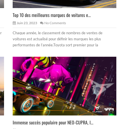
Top 10 des meilleures marques de voitures e...
Juin 23, 2023
No Comments
er
Chaque année, le classement de nombres de ventes de
voitures est actualisé pour définir les marques les plus
performantes de l’année.Toyota sort premier pour la
Immense succès populaire pour NEO-CUPRA, l...