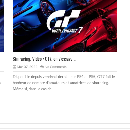
Simracing. Vidéo : GT7, on s’essaye ...
Mar 07, 2022
No Comments
Disponible depuis vendredi dernier sur PS4 et PS5, GT7 fait le
s
bonheur de nombre d’amateurs et amatrices de simracing.
Même si, dans le cas de