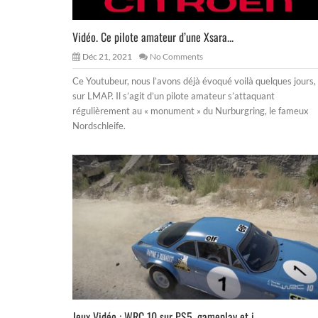
Vidéo. Ce pilote amateur d’une Xsara...
Déc 21, 2021
No Comments
Ce Youtubeur, nous l’avons déjà évoqué voilà quelques jours,
sur LMAP. Il s’agit d’un pilote amateur s’attaquant
régulièrement au « monument » du Nurburgring, le fameux
Nordschleife.
Jeux Vidéo : WRC 10 sur PS5, gameplay et i...