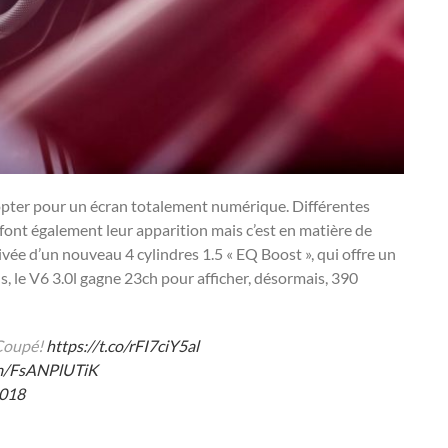
d’opter pour un écran totalement numérique. Différentes
 font également leur apparition mais c’est en matière de
rivée d’un nouveau 4 cylindres 1.5 « EQ Boost », qui offre un
, le V6 3.0l gagne 23ch pour afficher, désormais, 390
 Coupé!
https://t.co/rFI7ciY5al
om/FsANPlUTiK
2018