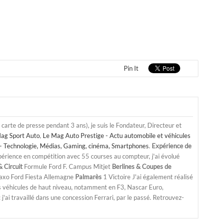
Pin It
a carte de presse pendant 3 ans), je suis le Fondateur, Directeur et
ag Sport Auto
,
Le Mag Auto Prestige - Actu automobile et véhicules
- Technologie, Médias, Gaming, cinéma, Smartphones
.
Expérience de
périence en compétition avec 55 courses au compteur, j'ai évolué
 Circuit
Formule Ford F. Campus Mitjet
Berlines & Coupes de
Saxo Ford Fiesta Allemagne
Palmarès
1 Victoire J'ai également réalisé
s véhicules de haut niveau, notamment en F3, Nascar Euro,
'ai travaillé dans une concession Ferrari, par le passé. Retrouvez-