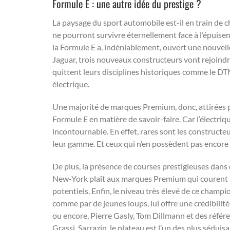
Formule E : une autre idée du prestige ?
La paysage du sport automobile est-il en train de c
ne pourront survivre éternellement face à l’épuisem
la Formule E a, indéniablement, ouvert une nouvell
Jaguar, trois nouveaux constructeurs vont rejoindr
quittent leurs disciplines historiques comme le DT
électrique.
Une majorité de marques Premium, donc, attirées 
Formule E en matière de savoir-faire. Car l’électriq
incontournable. En effet, rares sont les construct
leur gamme. Et ceux qui n’en possèdent pas encore
De plus, la présence de courses prestigieuses dans d
New-York plaît aux marques Premium qui courent au 
potentiels. Enfin, le niveau très élevé de ce champ
comme par de jeunes loups, lui offre une crédibilit
ou encore, Pierre Gasly, Tom Dillmann et des réfé
Grassi, Sarrazin, le plateau est l’un des plus sédui