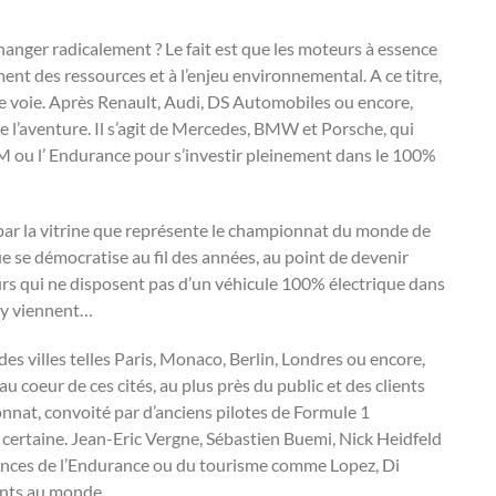
hanger radicalement ? Le fait est que les moteurs à essence
ent des ressources et à l’enjeu environnemental. A ce titre,
e voie. Après Renault, Audi, DS Automobiles ou encore,
e l’aventure. Il s’agit de Mercedes, BMW et Porsche, qui
M ou l’ Endurance pour s’investir pleinement dans le 100%
par la vitrine que représente le championnat du monde de
ue se démocratise au fil des années, au point de devenir
eurs qui ne disposent pas d’un véhicule 100% électrique dans
 y viennent…
es villes telles Paris, Monaco, Berlin, Londres ou encore,
coeur de ces cités, au plus près du public et des clients
ionnat, convoité par d’anciens pilotes de Formule 1
é certaine. Jean-Eric Vergne, Sébastien Buemi, Nick Heidfeld
rences de l’Endurance ou du tourisme comme Lopez, Di
sants au monde.