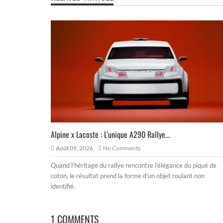
Alpine x Lacoste : L’unique A290 Rallye...
Août 09, 2026
No Comments
Quand l’héritage du rallye rencontre l’élégance du piqué de
coton, le résultat prend la forme d’un objet roulant non
identifié.
1 COMMENTS