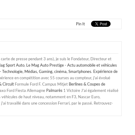
Pin It
a carte de presse pendant 3 ans), je suis le Fondateur, Directeur et
ag Sport Auto
,
Le Mag Auto Prestige - Actu automobile et véhicules
- Technologie, Médias, Gaming, cinéma, Smartphones
.
Expérience de
périence en compétition avec 55 courses au compteur, j'ai évolué
 Circuit
Formule Ford F. Campus Mitjet
Berlines & Coupes de
Saxo Ford Fiesta Allemagne
Palmarès
1 Victoire J'ai également réalisé
s véhicules de haut niveau, notamment en F3, Nascar Euro,
'ai travaillé dans une concession Ferrari, par le passé. Retrouvez-