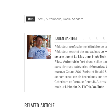
TAGS
Actu
,
Automobile
,
Dacia
,
Sandero
JULIEN BARTHET
Rédacteur professionnel (titulaire de l
Rédacteur en chef des magazines
Le M
de prestige
et
Le Mag Jeux High-Tech 
Pilote Automobile
Fort d'une solide ex
dans diverses catégories :
Monoplace &
marque
Coupe 206 (Sprint et Relais) 
de nombreux essais techniques sur de
Caterham et Formule Renault. Autres : j
moi sur
LinkedIn
,
X
,
TikTok
,
YouTube
RELATED ARTICLE