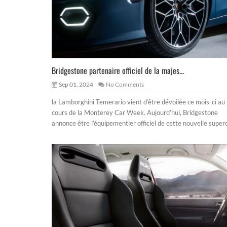
Bridgestone partenaire officiel de la majes...
Sep 01, 2024
No Comments
la Lamborghini Temerario vient d’être dévoilée ce mois-ci au
cours de la Monterey Car Week. Aujourd’hui, Bridgestone
annonce être l’équipementier officiel de cette nouvelle super