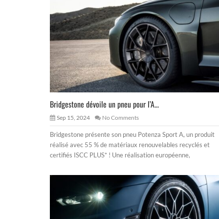
Bridgestone dévoile un pneu pour l’A...
Sep 15, 2024
No Comments
Bridgestone présente son pneu Potenza Sport A, un produit
réalisé avec 55 % de matériaux renouvelables recyclés et
certifiés ISCC PLUS* ! Une réalisation européenne,