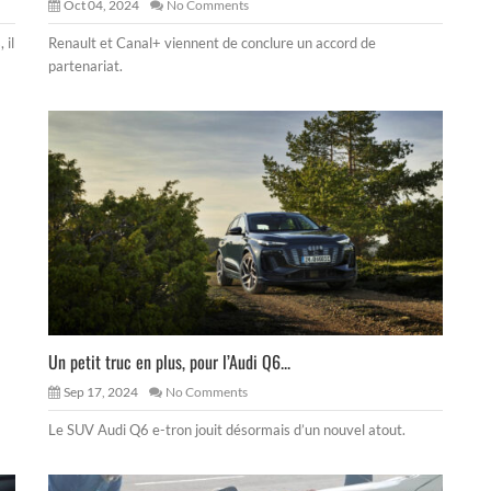
Oct 04, 2024
No Comments
 il
Renault et Canal+ viennent de conclure un accord de
partenariat.
Un petit truc en plus, pour l’Audi Q6...
Sep 17, 2024
No Comments
Le SUV Audi Q6 e-tron jouit désormais d’un nouvel atout.