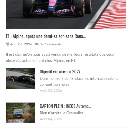
F1 : Alpine, après une demi-saison sans Rena...
Août 06, 2026
No Comments
Il est clair qu’on nous avait vendu de meilleurs résultats que ceux
observés actuellement chez Alpine, en F1.
Objectif victoires en 2027 ...
Dans l’univers de l’Endurance internationale, la
compétition ne se
Août 05, 2026
CARTON PLEIN : INEOS Automo...
Rien n’arrête le Grenadier.
Août 04, 2026