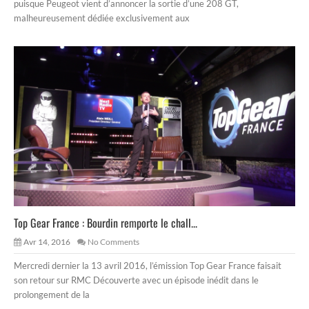
puisque Peugeot vient d’annoncer la sortie d’une 208 GT,
malheureusement dédiée exclusivement aux
Top Gear France : Bourdin remporte le chall...
Avr 14, 2016
No Comments
Mercredi dernier la 13 avril 2016, l’émission Top Gear France faisait
son retour sur RMC Découverte avec un épisode inédit dans le
prolongement de la