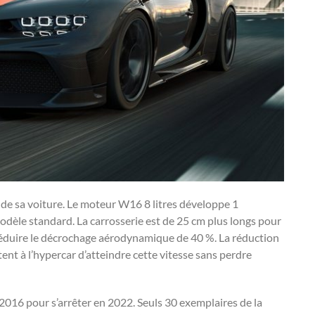
e de sa voiture. Le moteur W16 8 litres développe 1
odèle standard. La carrosserie est de 25 cm plus longs pour
e réduire le décrochage aérodynamique de 40 %. La réduction
ent à l’hypercar d’atteindre cette vitesse sans perdre
2016 pour s’arrêter en 2022. Seuls 30 exemplaires de la