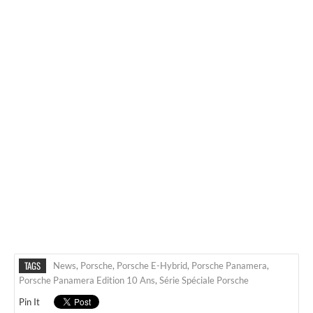
TAGS
News
,
Porsche
,
Porsche E-Hybrid
,
Porsche Panamera
,
Porsche Panamera Edition 10 Ans
,
Série Spéciale Porsche
Pin It