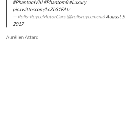
#PhantomVIII
#Phantom8
#Luxury
pic.twitter.com/kcZhS1FAtr
— Rolls-RoyceMotorCars (@rollsroycemcna)
August 5,
2017
Aurélien Attard