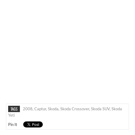
TAGS
2008
,
Captur
,
Skoda
,
Skoda Crossover
,
Skoda SUV
,
Skoda
Yeti
Pin It