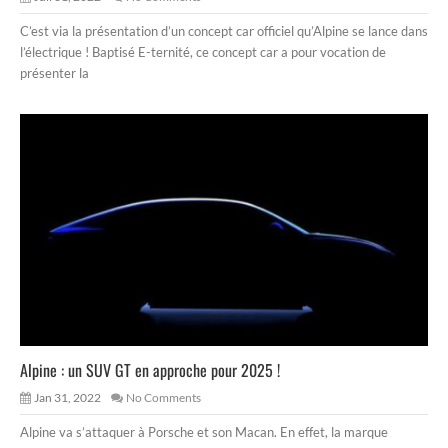
C’est via la présentation d’un concept car officiel qu’Alpine se lance dans
l’électrique ! Baptisé E-ternité, ce concept car a pour vocation de
présenter la
Alpine : un SUV GT en approche pour 2025 !
Jan 31, 2022
No Comments
Alpine va s’attaquer à Porsche et son Macan. En effet, la marque