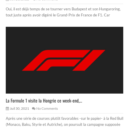
Oui, il est déjà temps de se tourner vers Budapest et son Hungaroring,
tout juste après avoir digéré le Grand-Prix de France de F1. Car
La Formule 1 visite la Hongrie ce week-end,...
Juil 30, 2021
No Comments
Après une série de courses plutôt favorables -sur le papier- à la Red Bull
(Monaco, Baku, Styrie et Autriche), on poursuit la campagne supposée