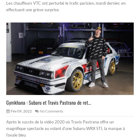
Les chauffeurs VTC ont perturbé le trafic parisien, mardi dernier, en
effectuant une grève surprise.
Gymkhana : Subaru et Travis Pastrana de ret...
Fév 09, 2022
No Comments
Après le succès de la vidéo 2020 où Travis Pastrana offre un
magnifique spectacle au volant d’une Subaru WRX STI, la marque à
l’ovale bleu