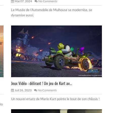
Mai 07, 2024
No Comments
Le Musée de l’Automobile de Mulhouse se modernise, se
dynamise aussi.
Jeux Vidéo : délirant ! Un jeu de Kart av...
Juil 26, 2023
No Comments
Un nouvel ersatz de Mario Kart pointe le bout de son châssis !
éo