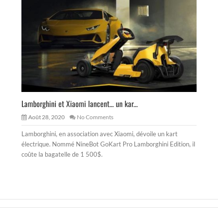
Lamborghini et Xiaomi lancent… un kar...
Août 28, 2020
No Comments
Lamborghini, en association avec Xiaomi, dévoile un kart
électrique. Nommé NineBot GoKart Pro Lamborghini Edition, il
coûte la bagatelle de 1 500$.