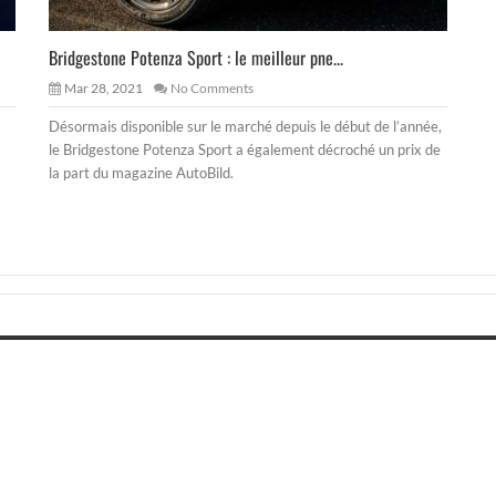
Bridgestone Potenza Sport : le meilleur pne...
Mar 28, 2021
No Comments
Désormais disponible sur le marché depuis le début de l’année,
le Bridgestone Potenza Sport a également décroché un prix de
la part du magazine AutoBild.