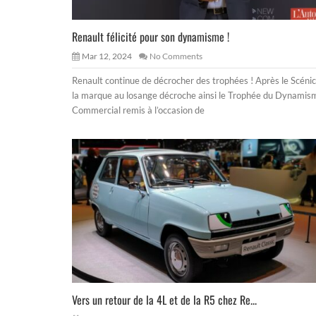
Renault félicité pour son dynamisme !
Mar 12, 2024
No Comments
Renault continue de décrocher des trophées ! Après le Scénic
la marque au losange décroche ainsi le Trophée du Dynamis
Commercial remis à l’occasion de
Vers un retour de la 4L et de la R5 chez Re...