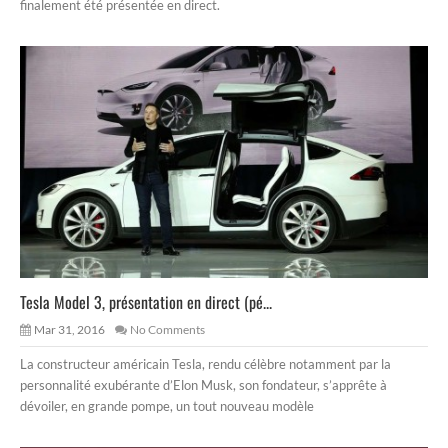
finalement été présentée en direct.
Tesla Model 3, présentation en direct (pé...
Mar 31, 2016
No Comments
La constructeur américain Tesla, rendu célèbre notamment par la
personnalité exubérante d’Elon Musk, son fondateur, s’apprête à
dévoiler, en grande pompe, un tout nouveau modèle