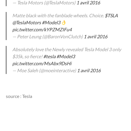
— Tesla Motors (@TeslaMotors)
1 avril 2016
Matte black with the fanblade wheels. Choice.
$TSLA
@TeslaMotors
#Model3
pic.twitter.com/kYPZMZIFu4
— Peter Leung (@BaronVonClutch)
1 avril 2016
Absolutely love the Newly revealed Tesla Model 3 only
$35k, so fierce!
#tesla
#Model3
pic.twitter.com/MsAbx9DsHi
— Moe Saleh (@moeinteractive)
1 avril 2016
source : Tesla