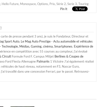
r
,
Hello Future
,
Monospace
,
Options
,
Prix
,
Série 2
,
Serie 3
,
Touring
Pin It
a carte de presse pendant 3 ans), je suis le Fondateur, Directeur et
ag Sport Auto
,
Le Mag Auto Prestige - Actu automobile et véhicules
- Technologie, Médias, Gaming, cinéma, Smartphones
.
Expérience de
périence en compétition avec 55 courses au compteur, j'ai évolué
 Circuit
Formule Ford F. Campus Mitjet
Berlines & Coupes de
Saxo Ford Fiesta Allemagne
Palmarès
1 Victoire J'ai également réalisé
s véhicules de haut niveau, notamment en F3, Nascar Euro,
'ai travaillé dans une concession Ferrari, par le passé. Retrouvez-