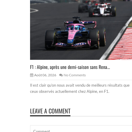
F1 : Alpine, après une demi-saison sans Rena...
Août 06, 2026
No Comments
Il est clair qu’on nous avait vendu de meilleurs résultats que
ceux observés actuellement chez Alpine, en F1.
LEAVE A COMMENT