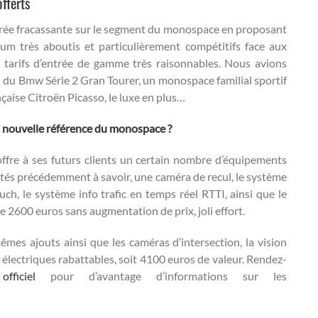
fferts
entrée fracassante sur le segment du monospace en proposant
ium très aboutis et particulièrement compétitifs face aux
s tarifs d’entrée de gamme très raisonnables. Nous avions
on du Bmw Série 2 Gran Tourer, un monospace familial sportif
çaise Citroën Picasso, le luxe en plus…
 nouvelle référence du monospace ?
offre à ses futurs clients un certain nombre d’équipements
cités précédemment à savoir, une caméra de recul, le système
ch, le système info trafic en temps réel RTTI, ainsi que le
2600 euros sans augmentation de prix, joli effort.
mêmes ajouts ainsi que les caméras d’intersection, la vision
électriques rabattables, soit 4100 euros de valeur. Rendez-
ficiel
pour d’avantage d’informations sur les