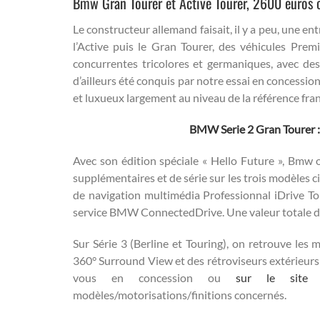
Bmw Gran Tourer et Active Tourer, 2600 euros o
Le constructeur allemand faisait, il y a peu, une 
l’Active puis le Gran Tourer, des véhicules Prem
concurrentes tricolores et germaniques, avec de
d’ailleurs été conquis par notre essai en concessi
et luxueux largement au niveau de la référence fran
BMW Serie 2 Gran Tourer :
Avec son édition spéciale « Hello Future », Bmw 
supplémentaires et de série sur les trois modèles 
de navigation multimédia Professionnal iDrive Tou
service BMW ConnectedDrive. Une valeur totale de 
Sur Série 3 (Berline et Touring), on retrouve les 
360° Surround View et des rétroviseurs extérieurs 
vous en concession ou
sur le site of
modèles/motorisations/finitions concernés.