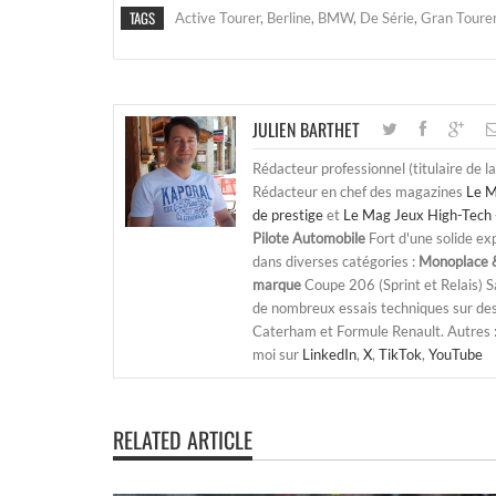
TAGS
Active Tourer
,
Berline
,
BMW
,
De Série
,
Gran Toure
JULIEN BARTHET
Rédacteur professionnel (titulaire de l
Rédacteur en chef des magazines
Le M
de prestige
et
Le Mag Jeux High-Tech 
Pilote Automobile
Fort d'une solide ex
dans diverses catégories :
Monoplace &
marque
Coupe 206 (Sprint et Relais) 
de nombreux essais techniques sur de
Caterham et Formule Renault. Autres : j
moi sur
LinkedIn
,
X
,
TikTok
,
YouTube
RELATED ARTICLE