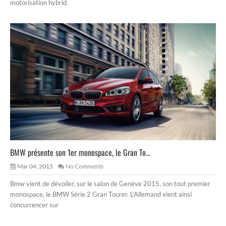
motorisation hybrid.
BMW présente son 1er monospace, le Gran To...
Mar 04, 2015
No Comments
Bmw vient de dévoiler, sur le salon de Genève 2015, son tout premier
monospace, le BMW Série 2 Gran Tourer. L’Allemand vient ainsi
concurrencer sur