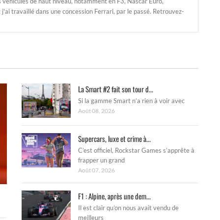
s véhicules de haut niveau, notamment en F3, Nascar Euro,
'ai travaillé dans une concession Ferrari, par le passé. Retrouvez-
La Smart #2 fait son tour d...
Si la gamme Smart n’a rien à voir avec
Août 08, 2026
Supercars, luxe et crime à...
C’est officiel, Rockstar Games s’apprête à
frapper un grand
Août 07, 2026
F1 : Alpine, après une dem...
Il est clair qu’on nous avait vendu de
meilleurs