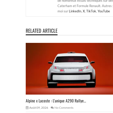
de nombreux essais techniques sur de
Caterham et Formule Renault. Autres : j
moi sur
LinkedIn
,
X
,
TikTok
,
YouTube
RELATED ARTICLE
Alpine x Lacoste : L’unique A290 Rallye...
Août 09, 2026
No Comments