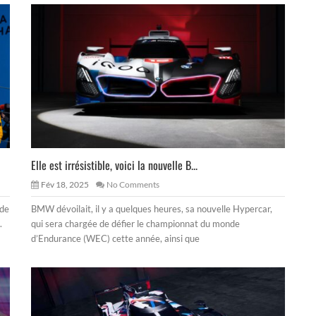
Elle est irrésistible, voici la nouvelle B...
Fév 18, 2025
No Comments
nde
BMW dévoilait, il y a quelques heures, sa nouvelle Hypercar,
.
qui sera chargée de défier le championnat du monde
d’Endurance (WEC) cette année, ainsi que