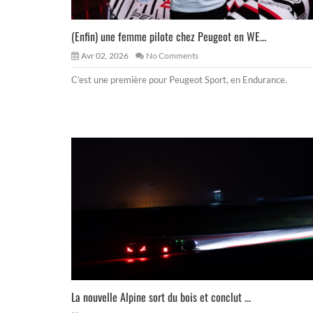
(Enfin) une femme pilote chez Peugeot en WE...
Avr 02, 2026
No Comments
C’est une première pour Peugeot Sport, en Endurance.
La nouvelle Alpine sort du bois et conclut ...