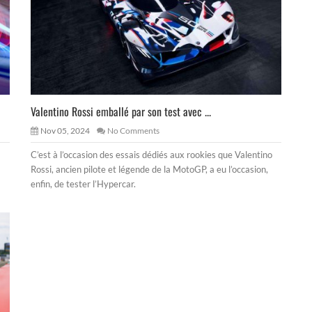
Valentino Rossi emballé par son test avec ...
Nov 05, 2024
No Comments
C’est à l’occasion des essais dédiés aux rookies que Valentino
Rossi, ancien pilote et légende de la MotoGP, a eu l’occasion,
enfin, de tester l’Hypercar.