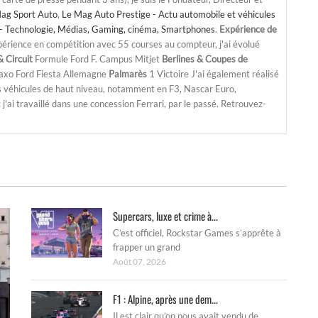
ag Sport Auto
,
Le Mag Auto Prestige - Actu automobile et véhicules
- Technologie, Médias, Gaming, cinéma, Smartphones
.
Expérience de
périence en compétition avec 55 courses au compteur, j'ai évolué
 Circuit
Formule Ford F. Campus Mitjet
Berlines & Coupes de
Saxo Ford Fiesta Allemagne
Palmarès
1 Victoire J'ai également réalisé
s véhicules de haut niveau, notamment en F3, Nascar Euro,
'ai travaillé dans une concession Ferrari, par le passé. Retrouvez-
Supercars, luxe et crime à...
C’est officiel, Rockstar Games s’apprête à
frapper un grand
Août 07, 2026
F1 : Alpine, après une dem...
Il est clair qu’on nous avait vendu de