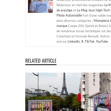
Rédacteur en chef des magazines
Le M
de prestige
et
Le Mag Jeux High-Tech 
Pilote Automobile
Fort d'une solide ex
dans diverses catégories :
Monoplace &
marque
Coupe 206 (Sprint et Relais) 
de nombreux essais techniques sur de
Caterham et Formule Renault. Autres : j
moi sur
LinkedIn
,
X
,
TikTok
,
YouTube
RELATED ARTICLE