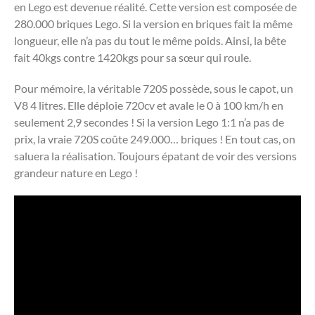
en Lego est devenue réalité. Cette version est composée de
280.000 briques Lego. Si la version en briques fait la même
longueur, elle n’a pas du tout le même poids. Ainsi, la bête
fait 40kgs contre 1420kgs pour sa sœur qui roule.
Pour mémoire, la véritable 720S possède, sous le capot, un
V8 4 litres. Elle déploie 720cv et avale le 0 à 100 km/h en
seulement 2,9 secondes ! Si la version Lego 1:1 n’a pas de
prix, la vraie 720S coûte 249.000… briques ! En tout cas, on
saluera la réalisation. Toujours épatant de voir des versions
grandeur nature en Lego !