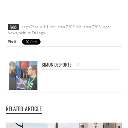
TAGS
Lego Échelle 1:1
,
McLaren 720S
,
McLaren 720S Lego
,
News
,
Voiture En Lego
Pin It
SIMON DELPORTE
RELATED ARTICLE