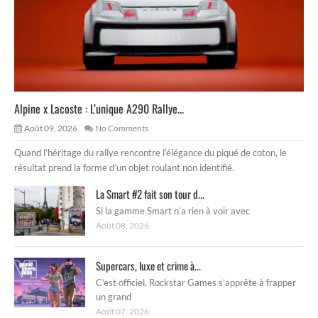
Alpine x Lacoste : L’unique A290 Rallye...
Août 09, 2026
No Comments
Quand l’héritage du rallye rencontre l’élégance du piqué de coton, le
résultat prend la forme d’un objet roulant non identifié.
La Smart #2 fait son tour d...
Si la gamme Smart n’a rien à voir avec
Août 08, 2026
Supercars, luxe et crime à...
C’est officiel, Rockstar Games s’apprête à frapper
un grand
Août 07, 2026